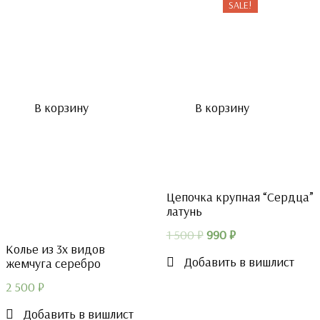
SALE!
В корзину
В корзину
Цепочка крупная “Сердца”
латунь
Первоначальная
Текущая
1 500
₽
990
₽
Колье из 3х видов
цена
цена:
Добавить в вишлист
жемчуга серебро
составляла
990 ₽.
2 500
₽
1
500 ₽.
Добавить в вишлист