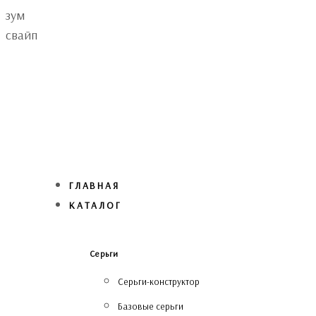
Skip
Skip
зум
links
to
свайп
primary
navigation
Skip
to
content
ГЛАВНАЯ
КАТАЛОГ
Серьги
Серьги-конструктор
Базовые серьги