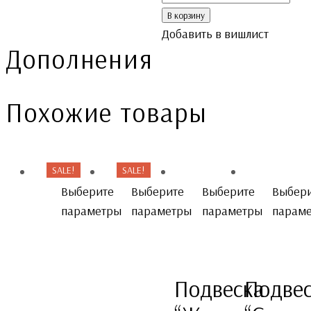
В корзину
Добавить в вишлист
Дополнения
Похожие товары
SALE!
SALE!
Выберите
Выберите
Выберите
Выбер
параметры
параметры
параметры
парам
Подвеска
Подве