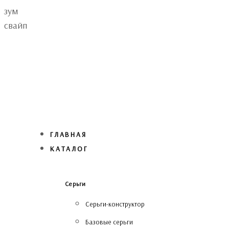
Skip
Skip
зум
links
to
свайп
primary
navigation
Skip
to
content
ГЛАВНАЯ
КАТАЛОГ
Серьги
Серьги-конструктор
Базовые серьги