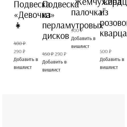
“Жемчужина
“Сердц
Подвеска
Подвеска
палочка”
из
«Девочка»
из
розово
👧
перламутровых
500
₽
кварца
дисков
Добавить в
Первоначальная
400
₽
вишлист
Текущая
цена
290
₽
500
₽
Первоначальная
Текущая
450
₽
290
₽
цена:
составляла
Добавить в
Добавить в
цена
цена:
Добавить в
290 ₽.
400 ₽.
вишлист
вишлист
составляла
290 ₽.
вишлист
450 ₽.