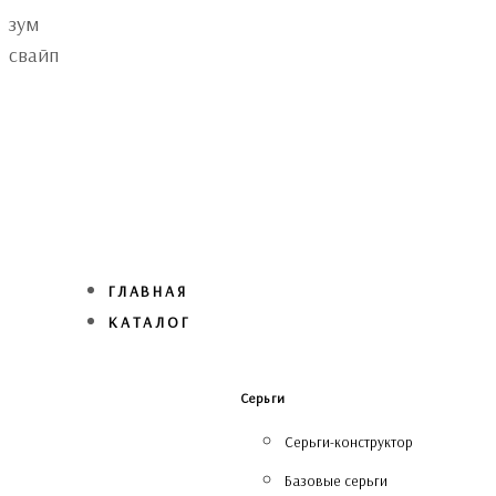
Skip
Skip
зум
links
to
свайп
primary
navigation
Skip
to
content
ГЛАВНАЯ
КАТАЛОГ
Серьги
Серьги-конструктор
Базовые серьги