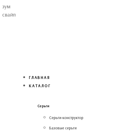
Skip
Skip
зум
links
to
свайп
primary
navigation
Skip
to
content
ГЛАВНАЯ
КАТАЛОГ
Серьги
Серьги-конструктор
Базовые серьги