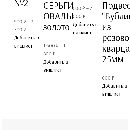
№2
СЕРЬГИ
Подве
600
₽
–
2
ОВАЛЫ
“Бубли
000
₽
900
₽
–
2
золото
из
Добавить в
700
₽
вишлист
розово
Добавить в
1 600
₽
–
1
кварца
вишлист
800
₽
25мм
Добавить в
вишлист
600
₽
Добавить в
вишлист