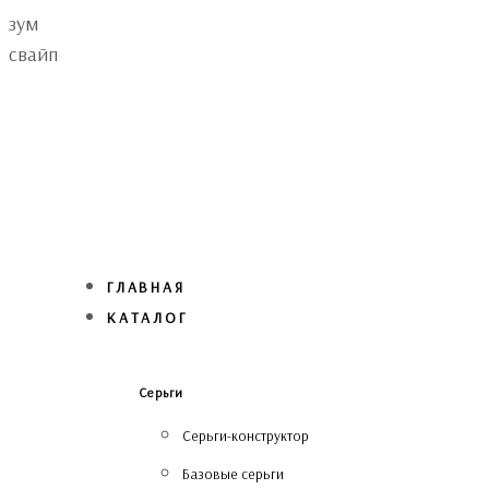
Skip
Skip
зум
links
to
свайп
primary
navigation
Skip
to
content
ГЛАВНАЯ
КАТАЛОГ
Серьги
Серьги-конструктор
Базовые серьги