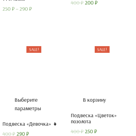
Первоначальная
Текущая
400
₽
200
₽
250
₽
–
290
₽
цена
цена:
составляла
200 ₽.
400 ₽.
SALE!
SALE!
Выберите
В корзину
параметры
Подвеска «Цветок»
позолота
Подвеска «Девочка» 👧
Первоначальная
Текущая
400
₽
250
₽
Первоначальная
Текущая
400
₽
290
₽