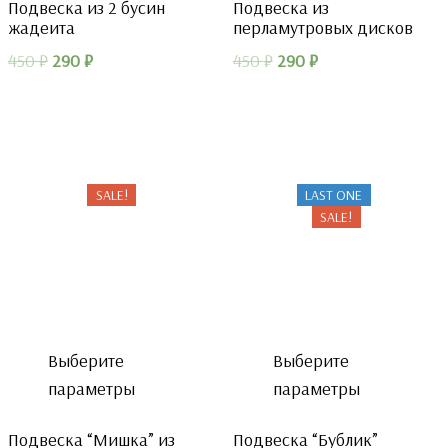
Подвеска из 2 бусин
Подвеска из
жадеита
перламутровых дисков
Первоначальная
Текущая
Первоначальная
Текущая
450
₽
290
₽
450
₽
290
₽
цена
цена:
цена
цена:
составляла
290 ₽.
составляла
290 ₽.
450 ₽.
450 ₽.
SALE!
LAST ONE
SALE!
Выберите
Выберите
параметры
параметры
Подвеска “Мишка” из
Подвеска “Бублик”