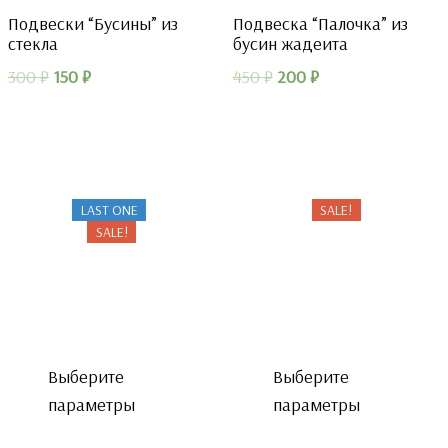
Подвески “Бусины” из
Подвеска “Палочка” из
стекла
бусин жадеита
Первоначальная
Текущая
Первоначальная
Текущая
300
₽
150
₽
450
₽
200
₽
цена
цена:
цена
цена:
составляла
150 ₽.
составляла
200 ₽.
300 ₽.
450 ₽.
LAST ONE
SALE!
SALE!
Выберите
Выберите
параметры
параметры