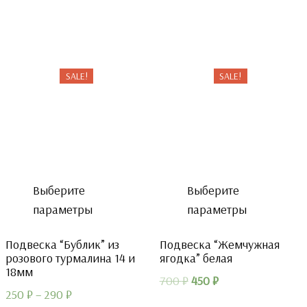
цена
цена:
цена
цена:
составляла
290 ₽.
составляла
300 ₽.
400 ₽.
400 ₽.
SALE!
SALE!
Выберите
Выберите
параметры
параметры
Подвеска “Бублик” из
Подвеска “Жемчужная
розового турмалина 14 и
ягодка” белая
18мм
Первоначальная
Текущая
700
₽
450
₽
250
₽
–
290
₽
цена
цена: