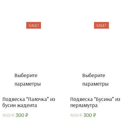
SALE!
SALE!
Выберите
Выберите
параметры
параметры
Подвеска “Палочка” из
Подвеска “Бусина” из
бусин жадеита
перламутра
Первоначальная
Текущая
Первоначальная
Текущая
450
₽
300
₽
450
₽
300
₽
цена
цена:
цена
цена:
составляла
300 ₽.
составляла
300 ₽.