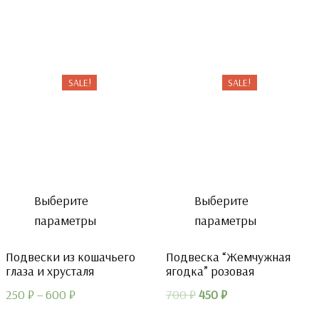
составляла
450 ₽.
700 ₽.
SALE!
SALE!
Выберите
Выберите
параметры
параметры
Подвески из кошачьего
Подвеска “Жемчужная
глаза и хрусталя
ягодка” розовая
Первоначальная
Текущая
250
₽
–
600
₽
700
₽
450
₽
цена
цена: