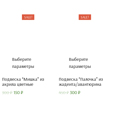
450 ₽.
450 ₽.
SALE!
SALE!
Выберите
Выберите
параметры
параметры
Подвеска “Мишка” из
Подвеска “Палочка” из
акрила цветные
жадеита/авантюрина
Первоначальная
Текущая
Первоначальная
Текущая
300
₽
150
₽
450
₽
300
₽
цена
цена:
цена
цена:
составляла
150 ₽.
составляла
300 ₽.