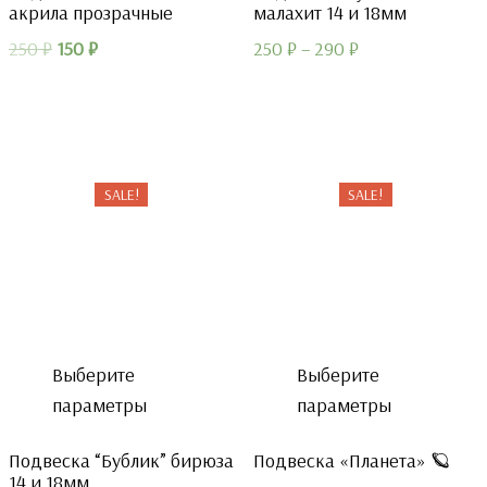
акрила прозрачные
малахит 14 и 18мм
Первоначальная
Текущая
250
₽
150
₽
250
₽
–
290
₽
цена
цена:
составляла
150 ₽.
250 ₽.
SALE!
SALE!
Выберите
Выберите
параметры
параметры
Подвеска “Бублик” бирюза
Подвеска «Планета» 🪐
14 и 18мм