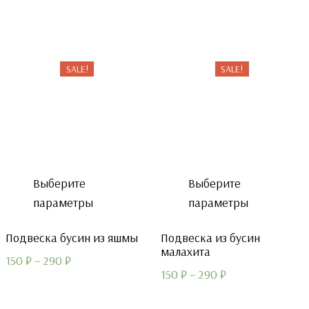
составляла
450 ₽.
700 ₽.
SALE!
SALE!
Выберите
Выберите
параметры
параметры
Подвеска бусин из яшмы
Подвеска из бусин
малахита
150
₽
–
290
₽
150
₽
–
290
₽