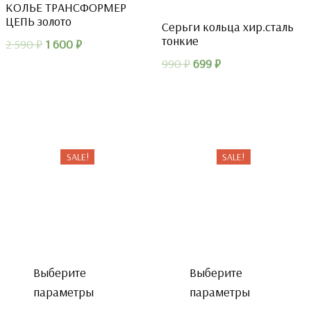
КОЛЬЕ ТРАНСФОРМЕР
ЦЕПЬ золото
Серьги кольца хир.сталь
тонкие
Первоначальная
Текущая
2 590
₽
1 600
₽
цена
цена:
Первоначальная
Текущая
990
₽
699
₽
составляла
1
цена
цена:
2
600 ₽.
составляла
699 ₽.
590 ₽.
990 ₽.
SALE!
SALE!
Выберите
Выберите
параметры
параметры