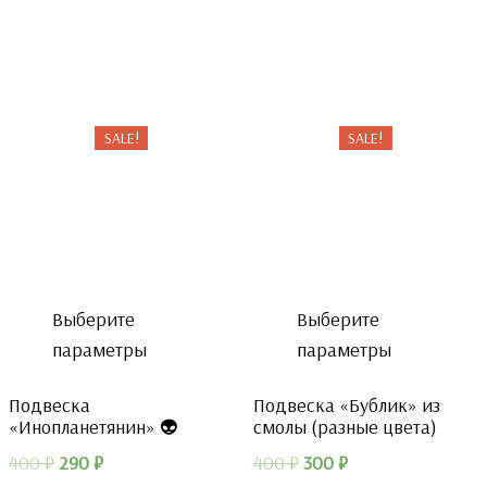
цена
цена:
цена
цена:
составляла
250 ₽.
составляла
290 ₽.
400 ₽.
400 ₽.
SALE!
SALE!
Выберите
Выберите
параметры
параметры
Подвеска
Подвеска «Бублик» из
«Инопланетянин» 👽
смолы (разные цвета)
Первоначальная
Текущая
Первоначальная
Текущая
400
₽
290
₽
400
₽
300
₽