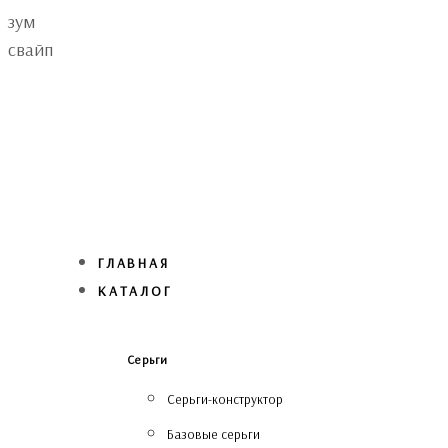
Skip
Skip
зум
links
to
свайп
primary
navigation
Skip
to
content
ГЛАВНАЯ
КАТАЛОГ
Серьги
Серьги-конструктор
Базовые серьги