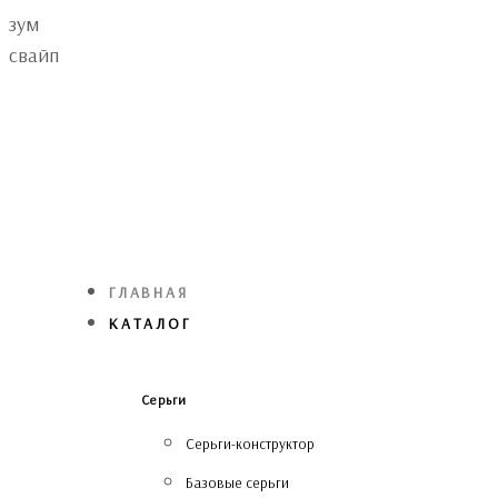
Skip
Skip
зум
links
to
свайп
primary
navigation
Skip
to
content
ГЛАВНАЯ
КАТАЛОГ
Серьги
Серьги-конструктор
Базовые серьги