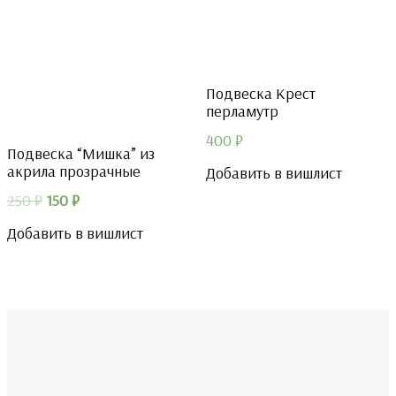
Подвеска Крест
перламутр
400
₽
Подвеска “Мишка” из
акрила прозрачные
Добавить в вишлист
Первоначальная
Текущая
250
₽
150
₽
цена
цена:
Добавить в вишлист
составляла
150 ₽.
250 ₽.