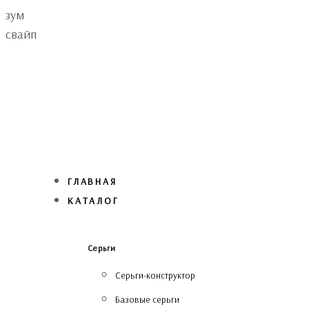
Skip
Skip
зум
links
to
свайп
primary
navigation
Skip
to
content
ГЛАВНАЯ
КАТАЛОГ
Серьги
Серьги-конструктор
Базовые серьги