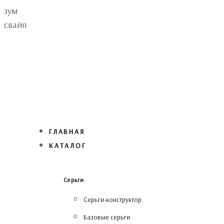
Skip
Skip
зум
links
to
свайп
primary
navigation
Skip
to
content
ГЛАВНАЯ
КАТАЛОГ
Серьги
Серьги-конструктор
Базовые серьги