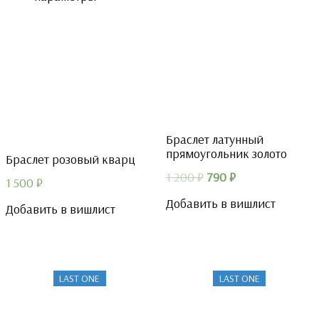
Браслет латунный
прямоугольник золото
Браслет розовый кварц
Первоначальная
Текущая
1 200
₽
790
₽
1 500
₽
цена
цена:
Добавить в вишлист
Добавить в вишлист
составляла
790 ₽.
1
200 ₽.
LAST ONE
LAST ONE