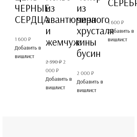
СЕРЕБ
ЧЕРНЫЕ
из
из
СЕРДЦА
авантюрина
черного
1 600
₽
и
хрусталя
Добавить в
1 600
₽
жемчужины
и
вишлист
Добавить в
бусин
вишлист
Первоначальная
2 390
₽
2
Текущая
цена
000
₽
2 000
₽
цена:
составляла
Добавить в
Добавить в
2
2
вишлист
вишлист
000 ₽.
390 ₽.