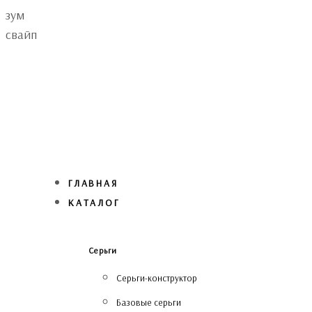
Skip
Skip
зум
links
to
свайп
primary
navigation
Skip
to
content
ГЛАВНАЯ
КАТАЛОГ
Серьги
Серьги-конструктор
Базовые серьги