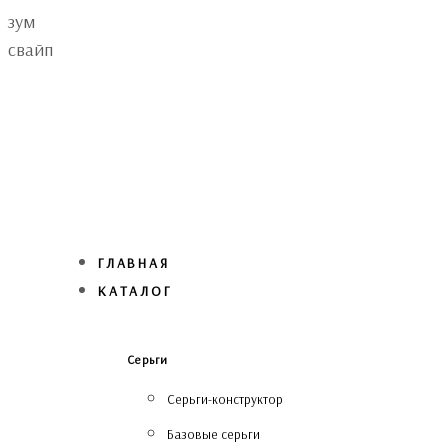
Skip
Skip
зум
links
to
свайп
primary
navigation
Skip
to
content
ГЛАВНАЯ
КАТАЛОГ
Серьги
Серьги-конструктор
Базовые серьги