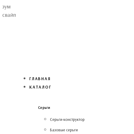
Skip
Skip
зум
links
to
свайп
primary
navigation
Skip
to
content
ГЛАВНАЯ
КАТАЛОГ
Серьги
Серьги-конструктор
Базовые серьги