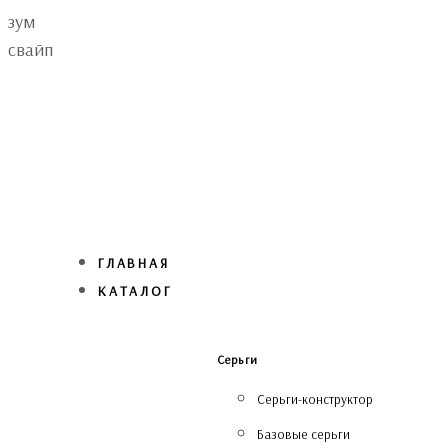
Skip
Skip
зум
links
to
свайп
primary
navigation
Skip
to
content
ГЛАВНАЯ
КАТАЛОГ
Серьги
Серьги-конструктор
Базовые серьги