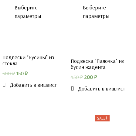
Выберите
Выберите
параметры
параметры
Подвески “Бусины” из
Подвеска “Палочка” из
стекла
бусин жадеита
Первоначальная
Текущая
300
₽
150
₽
Первоначальная
Текущая
450
₽
200
₽
цена
цена:
Добавить в вишлист
цена
цена:
Добавить в вишлист
составляла
150 ₽.
составляла
200 ₽.
300 ₽.
450 ₽.
SALE!