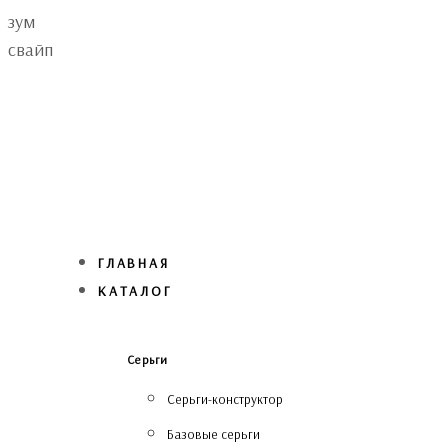
Skip
Skip
зум
links
to
свайп
primary
navigation
Skip
to
content
ГЛАВНАЯ
КАТАЛОГ
Серьги
Серьги-конструктор
Базовые серьги