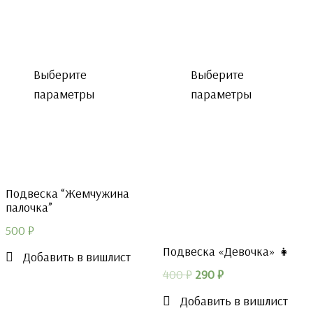
Выберите
Выберите
параметры
параметры
Подвеска “Жемчужина
палочка”
500
₽
Подвеска «Девочка» 👧
Добавить в вишлист
Первоначальная
Текущая
400
₽
290
₽
цена
цена:
Добавить в вишлист
составляла
290 ₽.