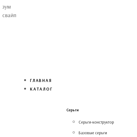
Skip
Skip
зум
links
to
свайп
primary
navigation
Skip
to
content
ГЛАВНАЯ
КАТАЛОГ
Серьги
Серьги-конструктор
Базовые серьги