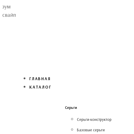
Skip
Skip
зум
links
to
свайп
primary
navigation
Skip
to
content
ГЛАВНАЯ
КАТАЛОГ
Серьги
Серьги-конструктор
Базовые серьги