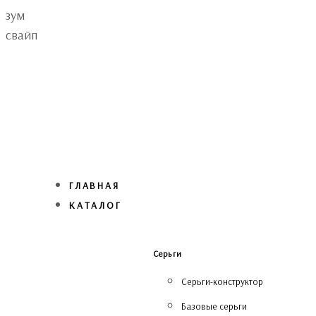
Skip
Skip
зум
links
to
свайп
primary
navigation
Skip
to
content
ГЛАВНАЯ
КАТАЛОГ
Серьги
Серьги-конструктор
Базовые серьги