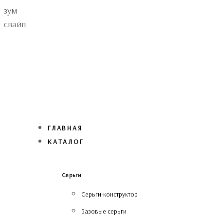
Skip
Skip
зум
links
to
свайп
primary
navigation
Skip
to
content
ГЛАВНАЯ
КАТАЛОГ
Серьги
Серьги-конструктор
Базовые серьги