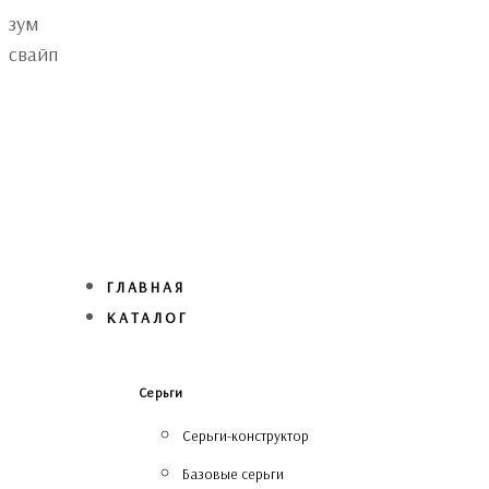
Skip
Skip
зум
links
to
свайп
primary
navigation
Skip
to
content
ГЛАВНАЯ
КАТАЛОГ
Серьги
Серьги-конструктор
Базовые серьги