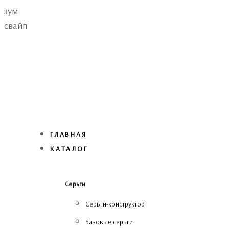
Skip
Skip
зум
links
to
свайп
primary
navigation
Skip
to
content
ГЛАВНАЯ
КАТАЛОГ
Серьги
Серьги-конструктор
Базовые серьги