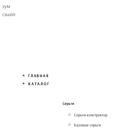
Skip
Skip
зум
links
to
свайп
primary
navigation
Skip
to
content
ГЛАВНАЯ
КАТАЛОГ
Серьги
Серьги-конструктор
Базовые серьги