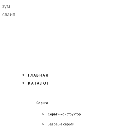
Skip
Skip
зум
links
to
свайп
primary
navigation
Skip
to
content
ГЛАВНАЯ
КАТАЛОГ
Серьги
Серьги-конструктор
Базовые серьги