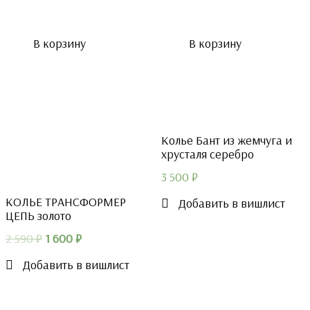
В корзину
В корзину
Колье Бант из жемчуга и
хрусталя серебро
3 500
₽
КОЛЬЕ ТРАНСФОРМЕР
Добавить в вишлист
ЦЕПЬ золото
Первоначальная
Текущая
2 590
₽
1 600
₽
цена
цена:
Добавить в вишлист
составляла
1
2
600 ₽.