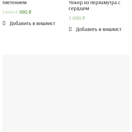
Чокер из перламутра с
плетением
сердцем
Первоначальная
Текущая
1 600
₽
990
₽
2 000
₽
цена
цена:
Добавить в вишлист
составляла
990 ₽.
Добавить в вишлист
1
600 ₽.