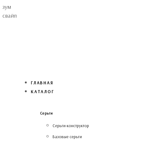
Skip
Skip
зум
links
to
свайп
primary
navigation
Skip
to
content
ГЛАВНАЯ
КАТАЛОГ
Серьги
Серьги-конструктор
Базовые серьги