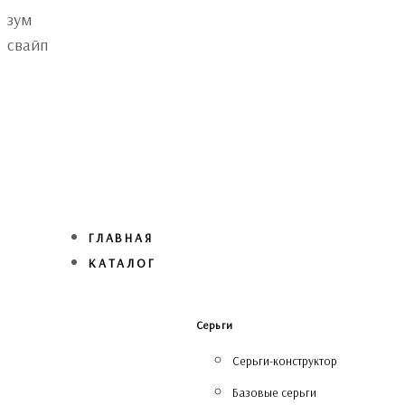
Skip
Skip
зум
links
to
свайп
primary
navigation
Skip
to
content
ГЛАВНАЯ
КАТАЛОГ
Серьги
Серьги-конструктор
Базовые серьги