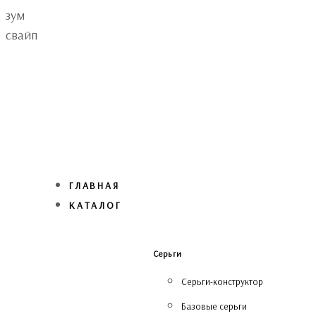
Skip
Skip
зум
links
to
свайп
primary
navigation
Skip
to
content
ГЛАВНАЯ
КАТАЛОГ
Серьги
Серьги-конструктор
Базовые серьги