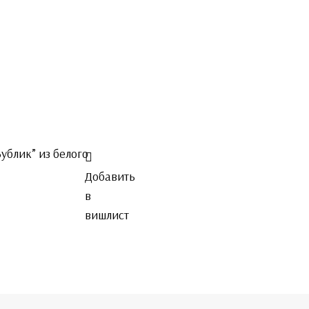
ублик” из белого
Добавить
в
вишлист