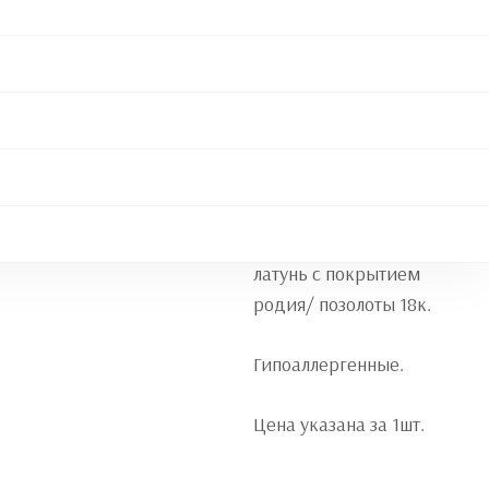
Подвеска-
кафф с
цепочками
Подвеска-кафф с
цепочками
1 200
₽
Материал: фурнитура
латунь с покрытием
родия/ позолоты 18к.
Гипоаллергенные.
Цена указана за 1шт.