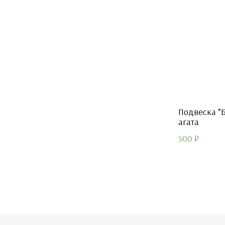
Подвеска “Б
агата
500
₽