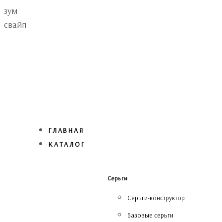
Skip
Skip
зум
links
to
свайп
primary
navigation
Skip
to
content
ГЛАВНАЯ
КАТАЛОГ
Серьги
Серьги-конструктор
Базовые серьги