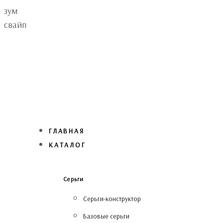
Skip
Skip
зум
links
to
свайп
primary
navigation
Skip
to
content
ГЛАВНАЯ
КАТАЛОГ
Серьги
Серьги-конструктор
Базовые серьги