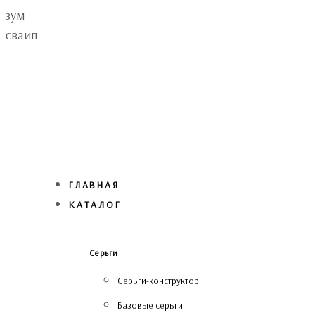
Skip
Skip
зум
links
to
свайп
primary
navigation
Skip
to
content
ГЛАВНАЯ
КАТАЛОГ
Серьги
Серьги-конструктор
Базовые серьги