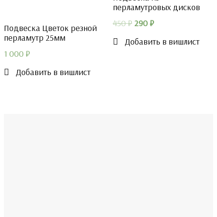
перламутровых дисков
Первоначальная
Текущая
450
₽
290
₽
Подвеска Цветок резной
цена
цена:
перламутр 25мм
Добавить в вишлист
составляла
290 ₽.
1 000
₽
450 ₽.
Добавить в вишлист