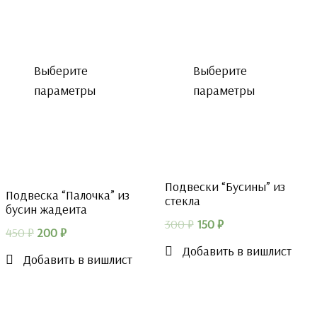
Выберите
Выберите
параметры
параметры
Подвески “Бусины” из
Подвеска “Палочка” из
стекла
бусин жадеита
Первоначальная
Текущая
300
₽
150
₽
Первоначальная
Текущая
450
₽
200
₽
цена
цена:
Добавить в вишлист
цена
цена:
Добавить в вишлист
составляла
150 ₽.
составляла
200 ₽.
300 ₽.
450 ₽.