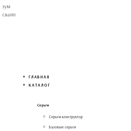
Skip
Skip
зум
links
to
свайп
primary
navigation
Skip
to
content
ГЛАВНАЯ
КАТАЛОГ
Серьги
Серьги-конструктор
Базовые серьги