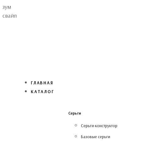
Skip
Skip
зум
links
to
свайп
primary
navigation
Skip
to
content
ГЛАВНАЯ
КАТАЛОГ
Серьги
Серьги-конструктор
Базовые серьги